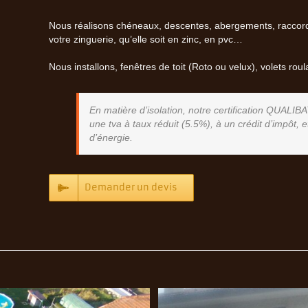
Nous réalisons chéneaux, descentes, abergements, raccord d
votre zinguerie, qu’elle soit en zinc, en pvc…
Nous installons, fenêtres de toit (Roto ou velux), volets ro
En matière d’isolation, notre certification QUALIB
une tva à taux réduit (5.5%), à un crédit d’impôt,
d’énergie.
Demander un devis