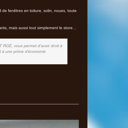
e fenêtres en toiture, solin, noues, toute
ulants, mais aussi tout simplement le store…
AT RGE, vous permet d’avoir droit à
 et à une prime d’économie