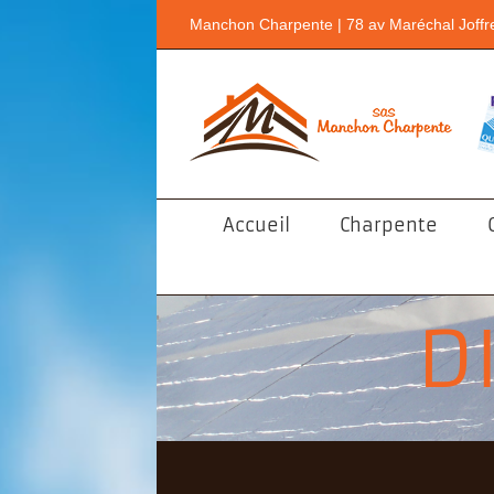
Passer
Manchon Charpente | 78 av Maréchal Joffr
au
contenu
Accueil
Charpente
D