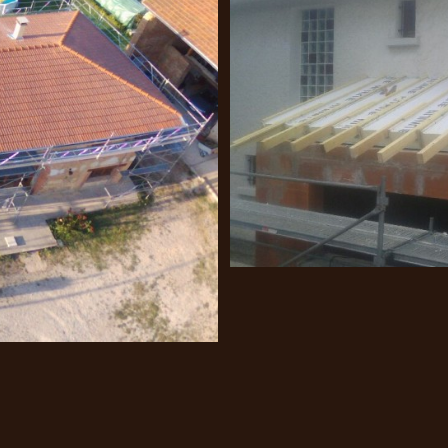
on UNILUN
Pose de fenêtre 
avaux