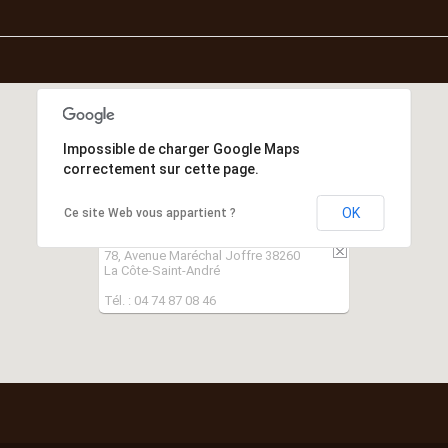
Impossible de charger Google Maps
correctement sur cette page.
OK
Ce site Web vous appartient ?
78, Avenue Maréchal Joffre 38260
La Côte-Saint-André
Tél. : 04 74 87 08 46