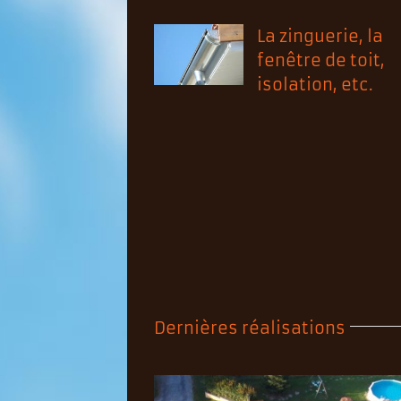
La zinguerie, la
fenêtre de toit,
isolation, etc.
Dernières réalisations