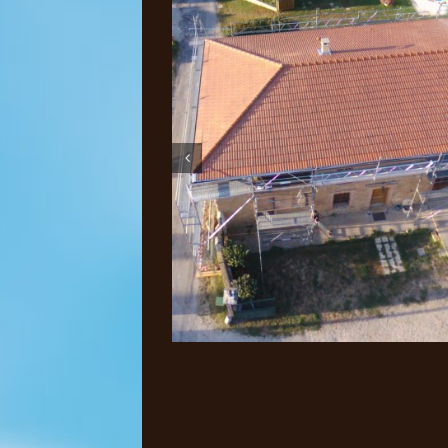
Pose isolati
Divers Tr
zins