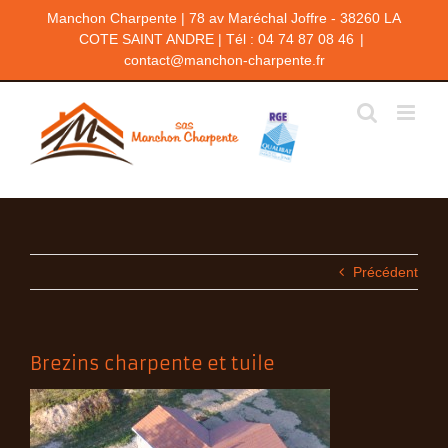
Passer
Manchon Charpente | 78 av Maréchal Joffre - 38260 LA
au
COTE SAINT ANDRE | Tél : 04 74 87 08 46
|
contenu
contact@manchon-charpente.fr
Précédent
Brezins charpente et tuile