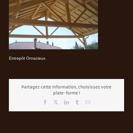
Entrepôt Ornacieux
Partagez cette information, choisissez votre
plate-forme !
Facebook
X
LinkedIn
Tumblr
Email