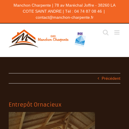
Passer
Manchon Charpente | 78 av Maréchal Joffre - 38260 LA
au
COTE SAINT ANDRE | Tél : 04 74 87 08 46
|
contenu
contact@manchon-charpente.fr
Précédent
Entrepôt Ornacieux