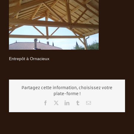
Entrepôt à Ornacieux
Partagez cette information, choisissez votre
plate-forme !
Facebook
X
LinkedIn
Tumblr
Email