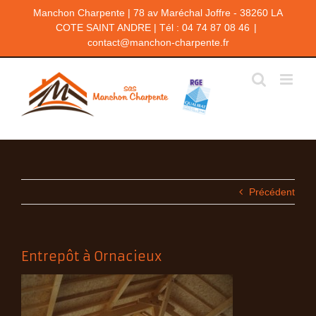
Passer
Manchon Charpente | 78 av Maréchal Joffre - 38260 LA
au
COTE SAINT ANDRE | Tél : 04 74 87 08 46
|
contenu
contact@manchon-charpente.fr
Précédent
Entrepôt à Ornacieux