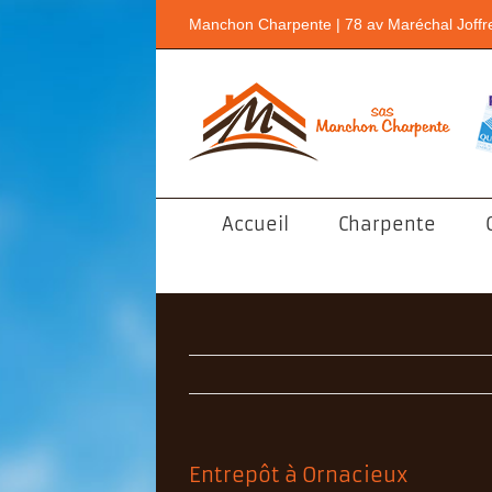
Passer
Manchon Charpente | 78 av Maréchal Joffr
au
contenu
Accueil
Charpente
Entrepôt à Ornacieux