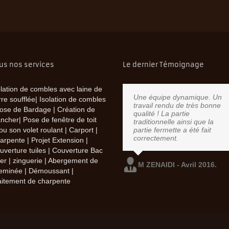
us nos services
Le dernier Témoignage
olation de combles avec laine de
Une équipe dynamique. Un
rre soufflée| Isolation de combles
travail rendu de très bonne
Pose de Bardage | Création de
qualité ! La partie
ancher| Pose de fenêtre de toit
traditionnelle ainsi que la
partie fermette a été fait
ou son volet roulant | Carport |
correctement.
arpente | Projet Extension |
uverture tuiles | Couverture Bac
ier | zinguerie | Abergement de
M ZENAIDI - Avril 2016.
eminée | Démoussant |
aitement de charpente