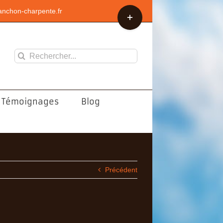
Bascule
nchon-charpente.fr
de
la
zone
de
Rechercher:
la
barre
coulissante
Témoignages
Blog
Précédent