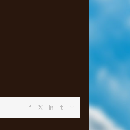
Facebook
X
LinkedIn
Tumblr
Email