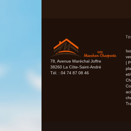
To
Is
ve
78, Avenue Maréchal Joffre
| 
38260 La Côte-Saint-André
pl
Tél. : 04 74 87 08 46
et/
Ch
Co
ac
ch
Tr