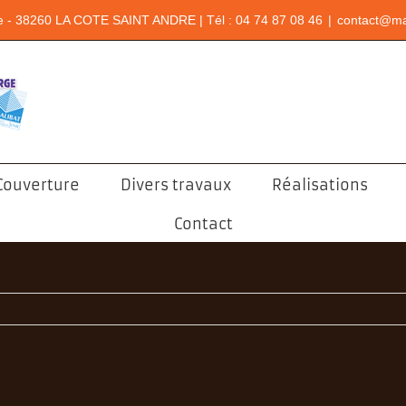
e - 38260 LA COTE SAINT ANDRE | Tél : 04 74 87 08 46
|
contact@ma
Couverture
Divers travaux
Réalisations
Contact