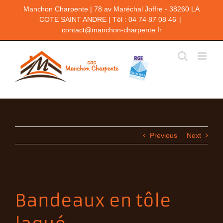
Passer
Manchon Charpente | 78 av Maréchal Joffre - 38260 LA
au
COTE SAINT ANDRE | Tél : 04 74 87 08 46
|
contenu
contact@manchon-charpente.fr
Previous
Next
Bandeaux en tôle