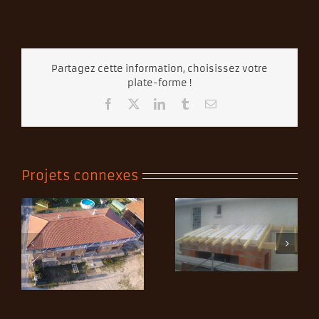
Partagez cette information, choisissez votre
plate-forme !
Facebook
X
LinkedIn
Tumblr
Email
Projets connexes
Pose de fenêtre de
Pose isolation
toit et d’un volet
UNILUN
roulant